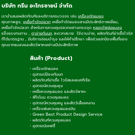
บริษัท กรีน อะโกรซายน์ จำกัด
เรานำเสนอผลิตภัณฑ์และบริการครบวงจร เช่น
เครื่องดักแมลง
คุณภาพสูง,
เหยื่อกำจัดปลวก
เหยื่อกำจัดแมลงสาบ
มีประสิทธิภาพเยี่ยม,
เหยื่อกำจัดปลวก
สำหรับการควบคุมปลวกอย่างตรงจุด
หลอดไฟล่อแมลง
แข็งแรงทนทาน ,
ตาข่ายกันนก
สะดวกสบาย ใช้งานง่าย, ผลิตภัณฑ์ฆ่าเชื้อไวรัส
ที่ได้มาตรฐาน , มีบริการซ่อมบำรุง และให้คำปรึกษา เพื่อช่วยปกป้องพื้นที่ของ
คุณจากแมลงและสัตว์พาหะอย่างมีประสิทธิภาพ
สินค้า (Product)
•
เครื่องดักแมลง
•
อุปกรณ์ป้องกันนก
•
ผลิตภัณฑ์ฆ่าเชื้อ ไวรัสและแบคทีเรีย
•
อุปกรณ์ควบคุมยุง
•
เหยื่อควบคุมแมลง และสัตว์พาหะ
•
ฟีโรโมน ควบคุมแมลง
•
อุปกรณ์ควบคุมหนู และสัตว์เลื้อยคลาน
•
เครื่องพ่นควบคุมแมลงบิน
•
Green Best Product Design Service
•
ผลิตภัณฑ์ควบคุมแมลง
•
อุปกรณ์เซฟตี้