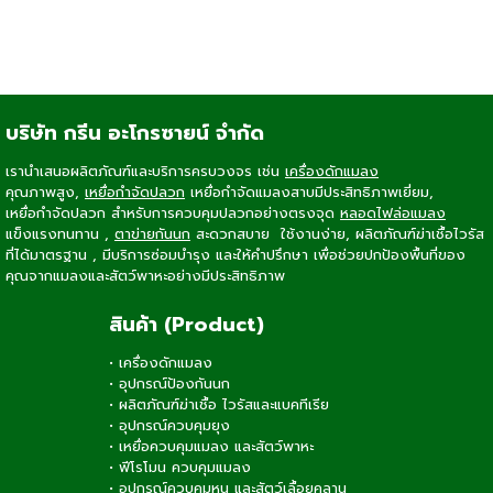
บริษัท กรีน อะโกรซายน์ จำกัด
เรานำเสนอผลิตภัณฑ์และบริการครบวงจร เช่น
เครื่องดักแมลง
คุณภาพสูง,
เหยื่อกำจัดปลวก
เหยื่อกำจัดแมลงสาบ
มีประสิทธิภาพเยี่ยม,
เหยื่อกำจัดปลวก
สำหรับการควบคุมปลวกอย่างตรงจุด
หลอดไฟล่อแมลง
แข็งแรงทนทาน ,
ตาข่ายกันนก
สะดวกสบาย ใช้งานง่าย, ผลิตภัณฑ์ฆ่าเชื้อไวรัส
ที่ได้มาตรฐาน , มีบริการซ่อมบำรุง และให้คำปรึกษา เพื่อช่วยปกป้องพื้นที่ของ
คุณจากแมลงและสัตว์พาหะอย่างมีประสิทธิภาพ
สินค้า (Product)
•
เครื่องดักแมลง
•
อุปกรณ์ป้องกันนก
•
ผลิตภัณฑ์ฆ่าเชื้อ ไวรัสและแบคทีเรีย
•
อุปกรณ์ควบคุมยุง
•
เหยื่อควบคุมแมลง และสัตว์พาหะ
•
ฟีโรโมน ควบคุมแมลง
•
อุปกรณ์ควบคุมหนู และสัตว์เลื้อยคลาน