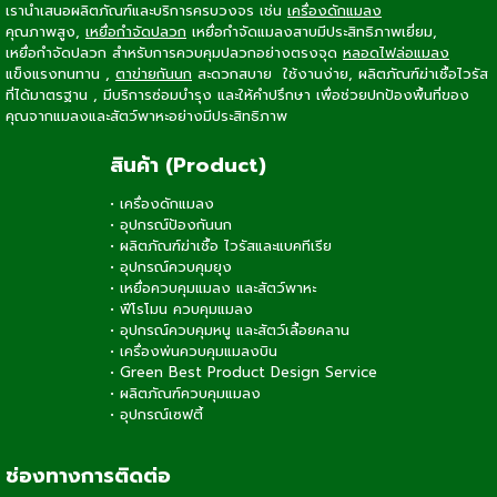
เรานำเสนอผลิตภัณฑ์และบริการครบวงจร เช่น
เครื่องดักแมลง
คุณภาพสูง,
เหยื่อกำจัดปลวก
เหยื่อกำจัดแมลงสาบ
มีประสิทธิภาพเยี่ยม,
เหยื่อกำจัดปลวก
สำหรับการควบคุมปลวกอย่างตรงจุด
หลอดไฟล่อแมลง
แข็งแรงทนทาน ,
ตาข่ายกันนก
สะดวกสบาย ใช้งานง่าย, ผลิตภัณฑ์ฆ่าเชื้อไวรัส
ที่ได้มาตรฐาน , มีบริการซ่อมบำรุง และให้คำปรึกษา เพื่อช่วยปกป้องพื้นที่ของ
คุณจากแมลงและสัตว์พาหะอย่างมีประสิทธิภาพ
สินค้า (Product)
•
เครื่องดักแมลง
•
อุปกรณ์ป้องกันนก
•
ผลิตภัณฑ์ฆ่าเชื้อ ไวรัสและแบคทีเรีย
•
อุปกรณ์ควบคุมยุง
•
เหยื่อควบคุมแมลง และสัตว์พาหะ
•
ฟีโรโมน ควบคุมแมลง
•
อุปกรณ์ควบคุมหนู และสัตว์เลื้อยคลาน
•
เครื่องพ่นควบคุมแมลงบิน
•
Green Best Product Design Service
•
ผลิตภัณฑ์ควบคุมแมลง
•
อุปกรณ์เซฟตี้
ช่องทางการติดต่อ