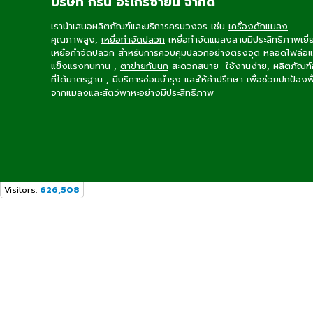
บริษัท กรีน อะโกรซายน์ จำกัด
เรานำเสนอผลิตภัณฑ์และบริการครบวงจร เช่น
เครื่องดักแมลง
คุณภาพสูง,
เหยื่อกำจัดปลวก
เหยื่อกำจัดแมลงสาบ
มีประสิทธิภาพเยี่
เหยื่อกำจัดปลวก
สำหรับการควบคุมปลวกอย่างตรงจุด
หลอดไฟล่อ
แข็งแรงทนทาน ,
ตาข่ายกันนก
สะดวกสบาย ใช้งานง่าย, ผลิตภัณฑ์ฆ่า
ที่ได้มาตรฐาน , มีบริการซ่อมบำรุง และให้คำปรึกษา เพื่อช่วยปกป้องพ
จากแมลงและสัตว์พาหะอย่างมีประสิทธิภาพ
Visitors:
626,508