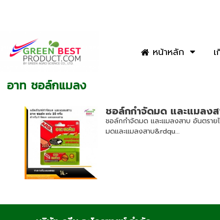
หน้าหลัก
เ
อาท ชอล์กแมลง
ชอล์กกำจัดมด และแมลงสาบ
ชอล์กกำจัดมด และแมลงสาบ อันตรายไห
มดและแมลงสาบ&rdqu...