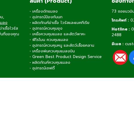
สินค้า (Product)
ช่องทางก
•
เครื่องดักแมลง
73 ซอยนวมิน
ยม,
•
อุปกรณ์ป้องกันนก
โทรศัพท์ :
0
แมลง
•
ผลิตภัณฑ์ฆ่าเชื้อ ไวรัสและแบคทีเรีย
เชื้อไวรัส
•
อุปกรณ์ควบคุมยุง
Hotline :
0
ื้นที่ของคุณ
•
เหยื่อควบคุมแมลง และสัตว์พาหะ
2488
•
ฟีโรโมน ควบคุมแมลง
อีเมล :
cust
•
อุปกรณ์ควบคุมหนู และสัตว์เลื้อยคลาน
•
เครื่องพ่นควบคุมแมลงบิน
•
Green Best Product Design Service
•
ผลิตภัณฑ์ควบคุมแมลง
•
อุปกรณ์เซฟตี้