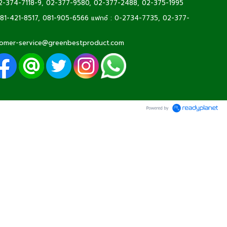
2-374-7118-9
,
02-377-9580,
02-377-2488
,
02-375-1995
81-421-8517
,
081-905-6566
แฟกซ์ : 0-2734-7735, 02-377-
omer-service@greenbestproduct.com