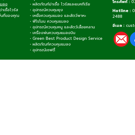
โทรศัพท์ :
0
แมลง
•
ผลิตภัณฑ์ฆ่าเชื้อ ไวรัสและแบคทีเรีย
เชื้อไวรัส
•
อุปกรณ์ควบคุมยุง
Hotline :
0
ื้นที่ของคุณ
•
เหยื่อควบคุมแมลง และสัตว์พาหะ
2488
•
ฟีโรโมน ควบคุมแมลง
อีเมล :
cust
•
อุปกรณ์ควบคุมหนู และสัตว์เลื้อยคลาน
•
เครื่องพ่นควบคุมแมลงบิน
•
Green Best Product Design Service
•
ผลิตภัณฑ์ควบคุมแมลง
•
อุปกรณ์เซฟตี้