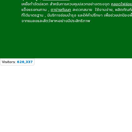
เหยื่อกำจัดปลวก
สำหรับการควบคุมปลวกอย่างตรงจุด
หลอดไฟล่อ
แข็งแรงทนทาน ,
ตาข่ายกันนก
สะดวกสบาย ใช้งานง่าย, ผลิตภัณฑ์ฆ่า
ที่ได้มาตรฐาน , มีบริการซ่อมบำรุง และให้คำปรึกษา เพื่อช่วยปกป้องพ
จากแมลงและสัตว์พาหะอย่างมีประสิทธิภาพ
Visitors:
626,337