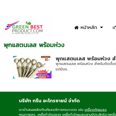
หน้าหลัก
เ
พุกแสตนเลส พร้อมห่วง
พุกแสตนเลส พร้อมห่วง สำห
พุกแสตนเลส พร้อมห่วง สำหรับติดตั้งตาข
แต่ยังข...
บริษัท กรีน อะโกรซายน์ จำกัด
เรานำเสนอผลิตภัณฑ์และบริการครบวงจร เช่น
เครื่องดักแมลง
คุณภาพสูง,
เหยื่อกำจัดปลวก
เหยื่อกำจัดแมลงสาบ
มีประสิทธิภาพเยี่