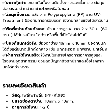
✅
ราคาคุ้มค่า:
เหมาะกับทั้งงานติดตั้งถาวรและชั่วคราว ต้นทุน
ต่อ ตร.ม. ต่ำกว่าตาข่ายโลหะหรือไนลอน
✅
วัสดุแข็งแรง:
ผลิตจาก Polypropylene (PP) ผ่าน UV-
Treatment ป้องกันการกรอบแตก ใช้งานกลางแจ้งได้ยาวนาน
✅ติดตั้งง่ายด้วยตัวเอง:
ม้วนมาตรฐานขนาด 2 x 30 ม. (60
ตร.ม.) ใช้กับระเบียง โกดัง หรือพื้นที่เปิดโล่งได้ทันที
✅
ป้องกันนกได้จริง:
ช่องตาข่าย 18mm x 18mm ป้องกันนก
ได้ตั้งแต่ขนาดเล็กถึงกลาง เช่น นกกระจอก นกพิราบ นกเอี้ยง
✅
ผ่านการใช้งานจริง:
ใช้งานในหลายโครงการอาคารสูงและ
โรงงานอุตสาหกรรม ช่วยลดปัญหาสิ่งสกปรกและเชื้อโรคจาก
นกได้กว่า 95%
รายละเอียดสินค้า
วัสดุ
: โพลีโพรพิลีน (PP) สีเขียว
ขนาดช่องตาข่าย
: 18mm. x 18mm.
อายุการใช้งาน
: 1-2 ปี