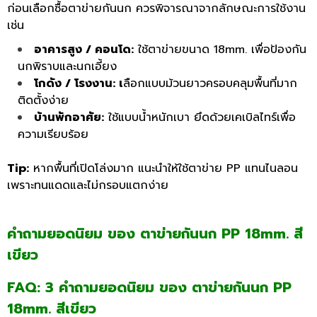
ก่อนเลือกซื้อตาข่ายกันนก ควรพิจารณาจากลักษณะการใช้งาน
เช่น
อาคารสูง / คอนโด:
ใช้ตาข่ายขนาด 18mm. เพื่อป้องกัน
นกพิราบและนกเอี้ยง
โกดัง / โรงงาน: เ
ลือกแบบม้วนยาวครอบคลุมพื้นที่มาก
ติดตั้งง่าย
บ้านพักอาศัย:
ใช้แบบน้ำหนักเบา ยึดด้วยเคเบิลไทร์เพื่อ
ความเรียบร้อย
Tip:
หากพื้นที่เปิดโล่งมาก แนะนำให้ใช้ตาข่าย PP แทนไนลอน
เพราะทนแดดและไม่กรอบแตกง่าย
คำถามยอดนิยม ของ ตาข่ายกันนก PP 18mm. สี
เขียว
FAQ: 3 คำถามยอดนิยม ของ ตาข่ายกันนก PP
18mm. สีเขียว