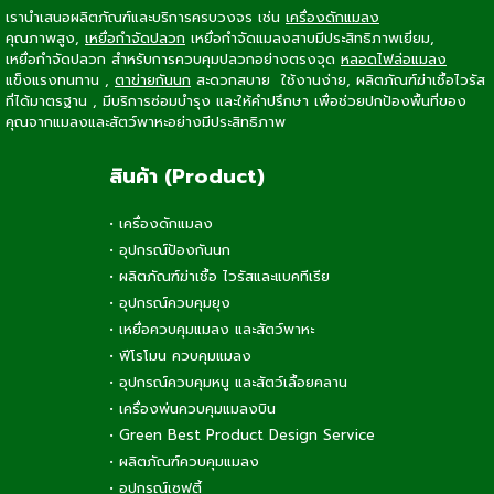
เรานำเสนอผลิตภัณฑ์และบริการครบวงจร เช่น
เครื่องดักแมลง
คุณภาพสูง,
เหยื่อกำจัดปลวก
เหยื่อกำจัดแมลงสาบ
มีประสิทธิภาพเยี่ยม,
เหยื่อกำจัดปลวก
สำหรับการควบคุมปลวกอย่างตรงจุด
หลอดไฟล่อแมลง
แข็งแรงทนทาน ,
ตาข่ายกันนก
สะดวกสบาย ใช้งานง่าย, ผลิตภัณฑ์ฆ่าเชื้อไวรัส
ที่ได้มาตรฐาน , มีบริการซ่อมบำรุง และให้คำปรึกษา เพื่อช่วยปกป้องพื้นที่ของ
คุณจากแมลงและสัตว์พาหะอย่างมีประสิทธิภาพ
สินค้า (Product)
•
เครื่องดักแมลง
•
อุปกรณ์ป้องกันนก
•
ผลิตภัณฑ์ฆ่าเชื้อ ไวรัสและแบคทีเรีย
•
อุปกรณ์ควบคุมยุง
•
เหยื่อควบคุมแมลง และสัตว์พาหะ
•
ฟีโรโมน ควบคุมแมลง
•
อุปกรณ์ควบคุมหนู และสัตว์เลื้อยคลาน
•
เครื่องพ่นควบคุมแมลงบิน
•
Green Best Product Design Service
•
ผลิตภัณฑ์ควบคุมแมลง
•
อุปกรณ์เซฟตี้