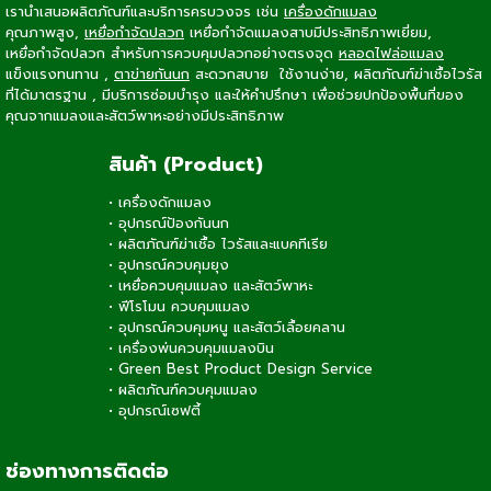
เรานำเสนอผลิตภัณฑ์และบริการครบวงจร เช่น
เครื่องดักแมลง
คุณภาพสูง,
เหยื่อกำจัดปลวก
เหยื่อกำจัดแมลงสาบ
มีประสิทธิภาพเยี่ยม,
เหยื่อกำจัดปลวก
สำหรับการควบคุมปลวกอย่างตรงจุด
หลอดไฟล่อแมลง
แข็งแรงทนทาน ,
ตาข่ายกันนก
สะดวกสบาย ใช้งานง่าย, ผลิตภัณฑ์ฆ่าเชื้อไวรัส
ที่ได้มาตรฐาน , มีบริการซ่อมบำรุง และให้คำปรึกษา เพื่อช่วยปกป้องพื้นที่ของ
คุณจากแมลงและสัตว์พาหะอย่างมีประสิทธิภาพ
สินค้า (Product)
•
เครื่องดักแมลง
•
อุปกรณ์ป้องกันนก
•
ผลิตภัณฑ์ฆ่าเชื้อ ไวรัสและแบคทีเรีย
•
อุปกรณ์ควบคุมยุง
•
เหยื่อควบคุมแมลง และสัตว์พาหะ
•
ฟีโรโมน ควบคุมแมลง
•
อุปกรณ์ควบคุมหนู และสัตว์เลื้อยคลาน
•
เครื่องพ่นควบคุมแมลงบิน
•
Green Best Product Design Service
•
ผลิตภัณฑ์ควบคุมแมลง
•
อุปกรณ์เซฟตี้
ช่องทางการติดต่อ