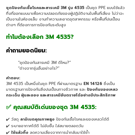
ชุดป้องกันเชื้อโรคและสารเคมี 3M รุ่น 4535
เป็นชุด PPE แบบใช้แล้ว
ทิ้งที่ออกแบบมาเพื่อความปลอดภัยของผู้ปฏิบัติงานในพื้นที่เสี่ยง ไม่ว่าจะ
เป็นงานในห้องแล็บ งานทำความสะอาดอุตสาหกรรม หรือพื้นที่ปนเปื้อน
ต่างๆ ที่ต้องการการป้องกันระดับสูง
ทำไมต้องเลือก 3M 4535?
คำถามยอดนิยม:
“ชุดป้องกันสารเคมี 3M ดีไหม?”
“ต่างจากรุ่นอื่นอย่างไร?”
คำตอบ:
3M 4535 เป็นหนึ่งในชุด PPE ที่ผ่านมาตรฐาน
EN 14126
ซึ่งเป็น
มาตรฐานการป้องกันสิ่งปนเปื้อนทางชีวภาพ และ
ป้องกันของเหลว
กระเด็น ฝุ่นละออง และสารเคมีอันตรายได้อย่างมีประสิทธิภาพ
✅ คุณสมบัติเด่นของชุด 3M 4535:
✔️ วัสดุ
ลามิเนตคุณภาพสูง
ป้องกันเชื้อโรคและของเหลวได้ดี
✔️ ระบายอากาศได้ดี ไม่อับชื้น ใส่สบายตลอดวัน
✔️
ใช้แล้วทิ้ง
ลดความเสี่ยงจากการนำกลับมาใช้ซ้ำ