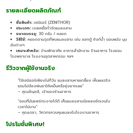
รายละเอียดผลิตภัณฑ์
ชื่อสินค้า:
เซนิธอร์ (ZENITHOR)
ประเภท:
เจลเหยื่อกำจัดแมลงสาบ
ขนาดบรรจุ:
30 กรัม / หลอด
วิธีใช้:
หยอดตามจุดที่พบแมลงสาบ เช่น ซอกตู้ ซิงก์น้ำ ขอบผนัง มุม
อับต่างๆ
เหมาะสำหรับ:
บ้านพักอาศัย อาคารสำนักงาน ร้านอาหาร โรงแรม
โรงพยาบาล โรงงานอุตสาหกรรม ฯลฯ
รีวิวจากผู้ใช้งานจริง
“ใช้เซนิธอร์เพียงไม่กี่วัน แมลงสาบหายเกลี้ยง เห็นผลจริง
แถมไม่ต้องพ่นยาให้เหม็นหรือยุ่งยากเลย”
– คุณอัญชลี, เจ้าของร้านอาหาร
“ชอบที่มันแพร่กระจายได้ดี เห็นแมลงสาบน้อยลงชัดเจนใน
เวลาไม่นาน”
– คุณเดชา, วิศวกรควบคุมแมลงในโรงงานอาหาร
โปรโมชั่นพิเศษ!