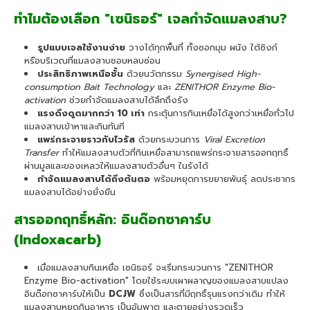
ทำไมต้องเลือก "เซนิธอร์" เจลกำจัดแมลงสาบ?
รูปแบบเจลใช้งานง่าย
วางได้ทุกพื้นที่ ทั้งซอกมุม ผนัง ใต้ซิงก์
หรือบริเวณที่แมลงสาบชอบหลบซ่อน
ประสิทธิภาพเหนือชั้น
ด้วยนวัตกรรม
Synergised High-
consumption Bait Technology
และ
ZENITHOR Enzyme Bio-
activation
ช่วยกำจัดแมลงสาบได้ลึกถึงรัง
แรงดึงดูดมากกว่า 10 เท่า
กระตุ้นการกินเหยื่อได้สูงกว่าเหยื่อทั่วไป
แมลงสาบเข้าหาและกินทันที
แพร่กระจายราวกับไวรัส
ด้วยกระบวนการ
Viral Excretion
Transfer
ทำให้แมลงสาบตัวที่กินเหยื่อสามารถแพร่กระจายสารออกฤทธิ์
ผ่านมูลและของเหลวให้แมลงสาบตัวอื่นๆ ในรังได้
กำจัดแมลงสาบได้ถึงต้นตอ
พร้อมหยุดการขยายพันธุ์ ลดประชากร
แมลงสาบได้อย่างยั่งยืน
สารออกฤทธิ์หลัก: อินด๊อกซาคาร์บ
(Indoxacarb)
เมื่อแมลงสาบกินเหยื่อ เซนิธอร์ จะเริ่มกระบวนการ "ZENITHOR
Enzyme Bio-activation" โดยใช้ระบบเผาผลาญของแมลงสาบแปลง
อินด๊อกซาคาร์บให้เป็น
DCJW
ซึ่งเป็นสารที่มีฤทธิ์รุนแรงกว่าเดิม ทำให้
แมลงสาบหยุดกินอาหาร เป็นอัมพาต และตายอย่างรวดเร็ว