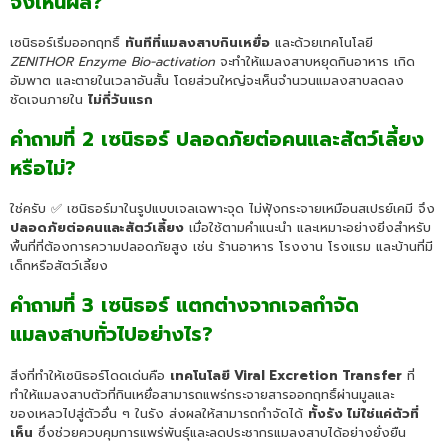
จึงเห็นผล?
เซนิธอร์เริ่มออกฤทธิ์
ทันทีที่แมลงสาบกินเหยื่อ
และด้วยเทคโนโลยี
ZENITHOR Enzyme Bio-activation
จะทำให้แมลงสาบหยุดกินอาหาร เกิด
อัมพาต และตายในเวลาอันสั้น โดยส่วนใหญ่จะเห็นจำนวนแมลงสาบลดลง
ชัดเจนภายใน
ไม่กี่วันแรก
คำถามที่ 2 เซนิธอร์ ปลอดภัยต่อคนและสัตว์เลี้ยง
หรือไม่?
ใช่ครับ ✅ เซนิธอร์มาในรูปแบบเจลเฉพาะจุด ไม่ฟุ้งกระจายเหมือนสเปรย์เคมี จึง
ปลอดภัยต่อคนและสัตว์เลี้ยง
เมื่อใช้ตามคำแนะนำ และเหมาะอย่างยิ่งสำหรับ
พื้นที่ที่ต้องการความปลอดภัยสูง เช่น ร้านอาหาร โรงงาน โรงแรม และบ้านที่มี
เด็กหรือสัตว์เลี้ยง
คำถามที่ 3 เซนิธอร์ แตกต่างจากเจลกำจัด
แมลงสาบทั่วไปอย่างไร?
สิ่งที่ทำให้เซนิธอร์โดดเด่นคือ
เทคโนโลยี Viral Excretion Transfer
ที่
ทำให้แมลงสาบตัวที่กินเหยื่อสามารถแพร่กระจายสารออกฤทธิ์ผ่านมูลและ
ของเหลวไปสู่ตัวอื่น ๆ ในรัง ส่งผลให้สามารถกำจัดได้
ทั้งรัง ไม่ใช่แค่ตัวที่
เห็น
ซึ่งช่วยควบคุมการแพร่พันธุ์และลดประชากรแมลงสาบได้อย่างยั่งยืน