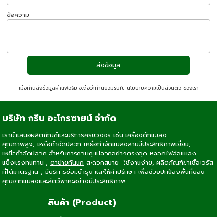
ข้อความ
เมื่อท่านส่งข้อมูลผ่านฟอร์ม จะถือว่าท่านยอมรับใน
นโยบายความเป็นส่วนตัว
ของเรา
บริษัท กรีน อะโกรซายน์ จำกัด
เรานำเสนอผลิตภัณฑ์และบริการครบวงจร เช่น
เครื่องดักแมลง
คุณภาพสูง,
เหยื่อกำจัดปลวก
เหยื่อกำจัดแมลงสาบ
มีประสิทธิภาพเยี่ยม,
เหยื่อกำจัดปลวก
สำหรับการควบคุมปลวกอย่างตรงจุด
หลอดไฟล่อแมลง
แข็งแรงทนทาน ,
ตาข่ายกันนก
สะดวกสบาย ใช้งานง่าย, ผลิตภัณฑ์ฆ่าเชื้อไวรัส
ที่ได้มาตรฐาน , มีบริการซ่อมบำรุง และให้คำปรึกษา เพื่อช่วยปกป้องพื้นที่ของ
คุณจากแมลงและสัตว์พาหะอย่างมีประสิทธิภาพ
สินค้า (Product)